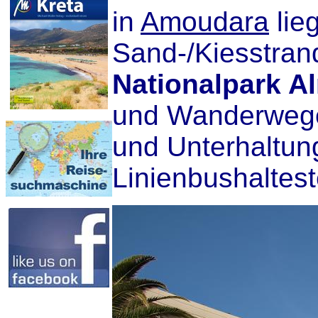
in
Amoudara
lie
Sand-/Kiesstran
Nationalpark A
und Wanderwege.
und Unterhaltun
Linienbushaltest