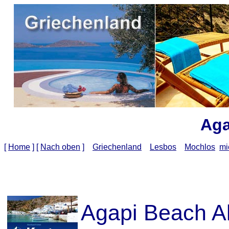
Aga
[
Home
]
[
Nach oben
]
Griechenland
Lesbos
Mochlos
mi
Agapi Beach Al