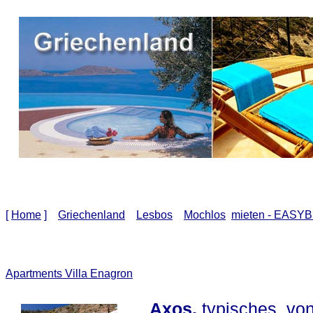
[
Home
]
Griechenland
Lesbos
Mochlos
mieten - EASYB
Apartments Villa Enagron
Axos
,
typisches, vo