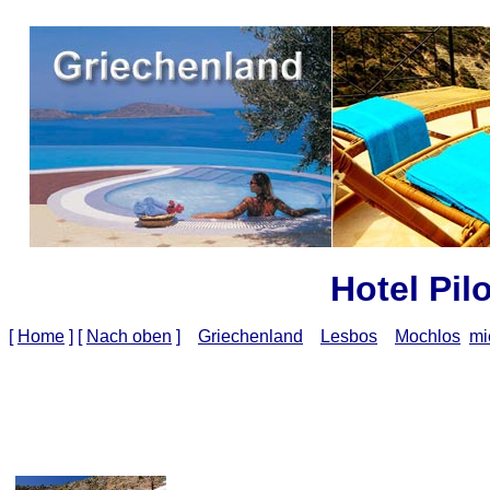
Hotel Pil
[
Home
]
[
Nach oben
]
Griechenland
Lesbos
Mochlos
mi