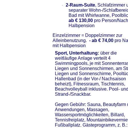
2-Raum-Suite
, Schlafzimmer 
·
separater Wohn-/Schlafberei
Bad mit Whirlwanne, Poolblic
ab € 130,00
pro Person/Nach
Halbpension
Einzelzimmer = Doppelzimmer zur
Alleinbenutzung.
- ab € 74,00
pro Na
mit Halbpension
Sport, Unterhaltung:
über die
weitläufige Anlage verteilt 4
Swimmingpools, je mit Sonnenterra
Liegen und Sonnenschirmen, am St
Liegen und Sonnenschirme, Pooltüc
Hallenbad (in der Vor-/ Nachsaison
beheizt), Fitnessraum, Tischtennis,
Beachvolleyball inklusive. Pool- un
Strand-/Snackbar.
Gegen Gebühr: Sauna, Beautyfarm 
Anwendungen, Massagen,
Wassersportmöglichkeiten, Billard,
Tennisfreiplatz, Mountainbikevermie
Fußballplatz. Gästeprogramm, z. B.: