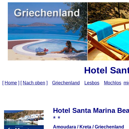
Hotel San
[
Home
]
[
Nach oben
]
Griechenland
Lesbos
Mochlos
mi
Hotel Santa Marina Be
* *
Amoudara / Kreta / Griechenland