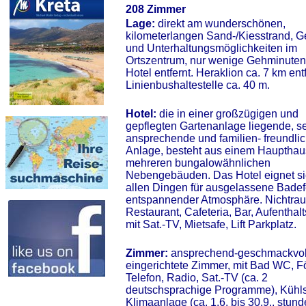
208 Zimmer
Lage:
direkt am wunderschönen,
kilometerlangen Sand-/Kiesstrand, G
und Unterhaltungsmöglichkeiten im
Ortszentrum, nur wenige Gehminute
Hotel entfernt. Heraklion ca. 7 km entf
Linienbushaltestelle ca. 40 m.
Hotel:
die in einer großzügigen und
gepflegten Gartenanlage liegende, s
ansprechende und familien- freundli
Anlage, besteht aus einem Haupthau
mehreren bungalowähnlichen
Nebengebäuden. Das Hotel eignet si
allen Dingen für ausgelassene Badef
entspannender Atmosphäre. Nichtrau
Restaurant, Cafeteria, Bar, Aufenthal
mit Sat.-TV, Mietsafe, Lift Parkplatz.
Zimmer:
ansprechend-geschmackvol
eingerichtete Zimmer, mit Bad WC, F
Telefon, Radio, Sat.-TV (ca. 2
deutschsprachige Programme), Kühl
Klimaanlage (ca. 1.6. bis 30.9,, stun